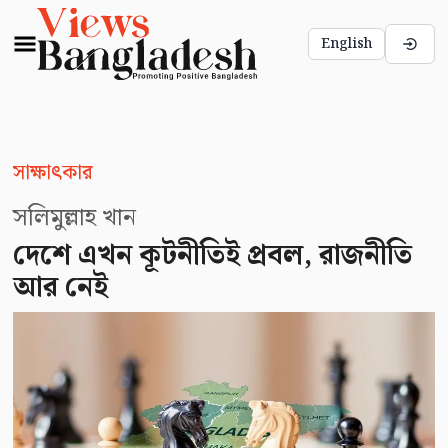
English
সাক্ষাৎকার
সলিমুল্লাহ খান
দেশে এখন কূটনীতিই প্রবল, রাজনীতি
আর নেই